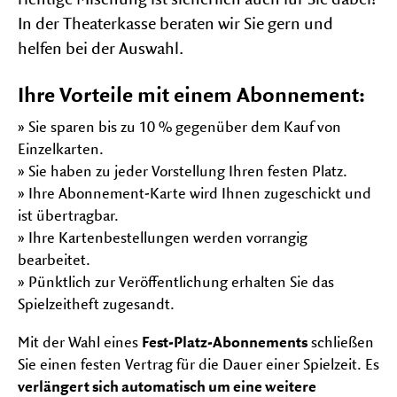
richtige Mischung ist sicherlich auch für Sie dabei!
Saalplan
In der Theaterkasse beraten wir Sie gern und
helfen bei der Auswahl.
THEATER AKTIV
Unter
Ihre Vorteile mit einem Abonnement:
auf-
und
» Sie sparen bis zu 10 % gegenüber dem Kauf von
DAS HAUS
zu
Unter
Einzelkarten.
klapp
auf-
» Sie haben zu jeder Vorstellung Ihren festen Platz.
und
» Ihre Abonnement-Karte wird Ihnen zugeschickt und
SERVICE
zu
Unter
ist übertragbar.
klapp
auf-
» Ihre Kartenbestellungen werden vorrangig
und
bearbeitet.
FESTIVALS
zu
Unter
klapp
» Pünktlich zur Veröffentlichung erhalten Sie das
auf-
Spielzeitheft zugesandt.
und
zu
Mit der Wahl eines
Fest-Platz-Abonnements
schließen
klapp
Sie einen festen Vertrag für die Dauer einer Spielzeit. Es
verlängert sich automatisch um eine weitere