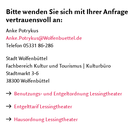
auf-
Ansprechpartner
und
Bitte wenden Sie sich mit Ihrer Anfrage
zu
Anfahrt
vertrauensvoll an:
klapp
Newsletter
Anke Potrykus
Anke.Potrykus@Wolfenbuettel.de
Haustechnik
Telefon 05331 86-286
Vermietung
Stadt Wolfenbüttel
Fachbereich Kultur und Tourismus | Kulturbüro
Stadtmarkt 3-6
FESTIVALS
Unter
38300 Wolfenbüttel
auf-
und
Benutzungs- und Entgeltordnung Lessingtheater
zu
klapp
Entgelttarif Lessingtheater
Hausordnung Lessingtheater